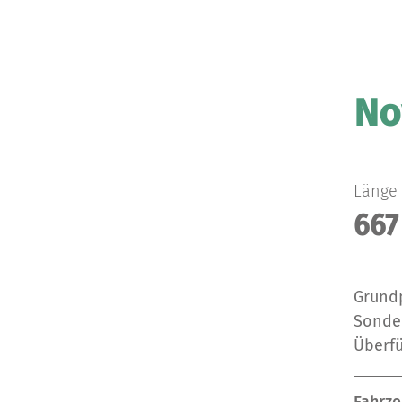
No
Länge
667
Grund
Sonde
Überf