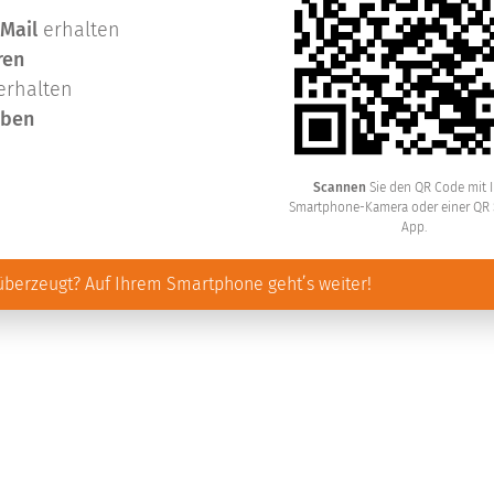
 Mail
erhalten
ren
erhalten
iben
Scannen
Sie den QR Code mit I
Smartphone-Kamera oder einer QR
App.
 überzeugt? Auf Ihrem Smartphone geht’s weiter!