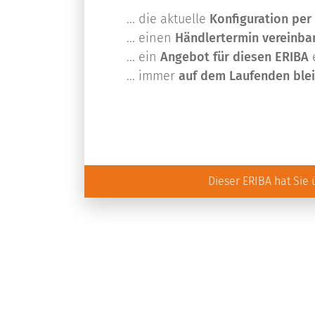
... die aktuelle
Konfiguration per
... einen
Händlertermin vereinba
... ein
Angebot für diesen ERIBA
... immer
auf dem Laufenden ble
Dieser ERIBA hat Sie